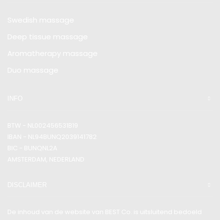
Swedish massage
Deep tissue massage
Aromatherapy massage
Duo massage
INFO
BTW - NL002456531B19
IBAN - NL94BUNQ2039141782
BIC - BUNQNL2A
AMSTERDAM, NEDERLAND
DISCLAIMER
De inhoud van de website van BEST Co. is uitsluitend bedoeld