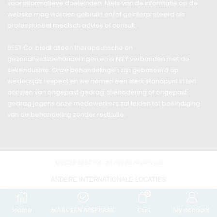
voor informatieve doeleinden. Niets van de informatie op de
website mag worden gebruikt en/of geïnterpreteerd als
professioneel medisch advies of consult.
BEST Co. biedt alleen therapeutische en
gezondheidsbehandelingen en is NIET verbonden met de
seksindustrie. Onze behandelingen zijn gebaseerd op
wederzijds respect en we nemen een sterk standpunt in ten
aanzien van ongepast gedrag: toenadering of ongepast
gedrag jegens onze medewerkers zal leiden tot beëindiging
van de behandeling zonder restitutie.
©2026 BEST Co. All rights reserved
ANDERE INTERNATIONALE LOCATIES
0
DUBAI
*
FRANSE RIVIERA
Home
MAAK EEN AFSPRAAK
Cart
My account