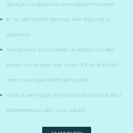
geldige creditcard en een telefoonnummer
In- en uitchecken dient op elke afspraak te
gebeuren
Therapeuten beoordelen de klanten na elke
sessie om er zeker van te zijn dat de klant zich
aan onze regels heeft gehouden
Voor al uw vragen en assistentie staat de BEST
Klantenservice altijd voor u klaar