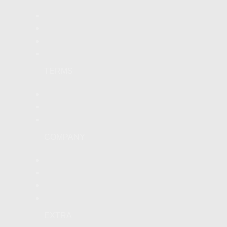
Help
Veiligheid
Cadeaubonnen
Abonnement
TERMS
Privacybeleid
Cookie beleid
Voorwaarden
COMPANY
Pers
Over ons
Contact
Werken met BEST
EXTRA