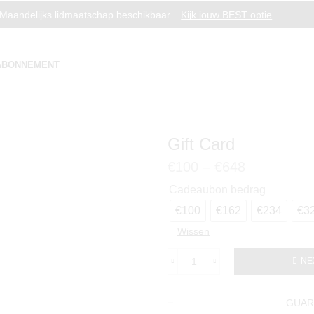
Maandelijks lidmaatschap beschikbaar
Kijk jouw BEST optie
ABONNEMENT
Gift Card
€
100
–
€
648
Cadeaubon bedrag
€100
€162
€234
€3
Wissen
NE
GUAR