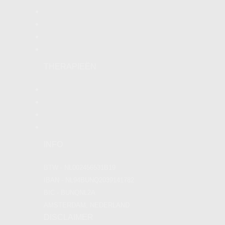
Homepage
Therapien
Locaties
Blog
THERAPIEËN
Swedish massage
Deep tissue massage
Aromatherapy massage
Duo massage
INFO
BTW - NL002456531B19
IBAN - NL94BUNQ2039141782
BIC - BUNQNL2A
AMSTERDAM, NEDERLAND
DISCLAIMER