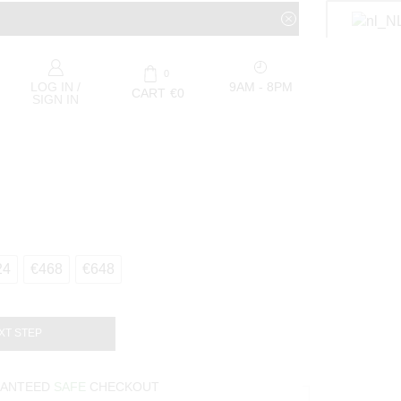
0
9AM - 8PM
LOG IN /
CART
€
0
SIGN IN
24
€468
€648
XT STEP
ANTEED
SAFE
CHECKOUT