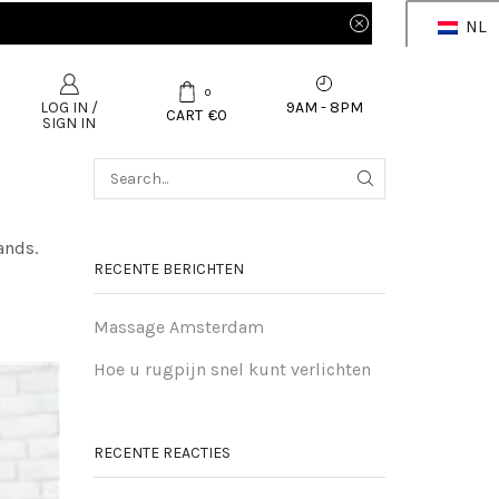
NL
0
9AM - 8PM
LOG IN /
CART
€
0
SIGN IN
ands.
RECENTE BERICHTEN
Massage Amsterdam
Hoe u rugpijn snel kunt verlichten
RECENTE REACTIES