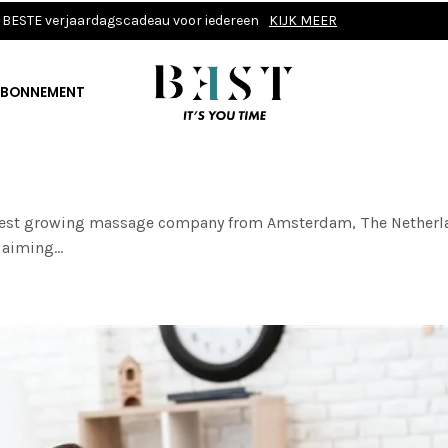
BESTE verjaardagscadeau voor iedereen
KIJK MEER
BONNEMENT
stest growing massage company from Amsterdam, The Netherl
aiming...