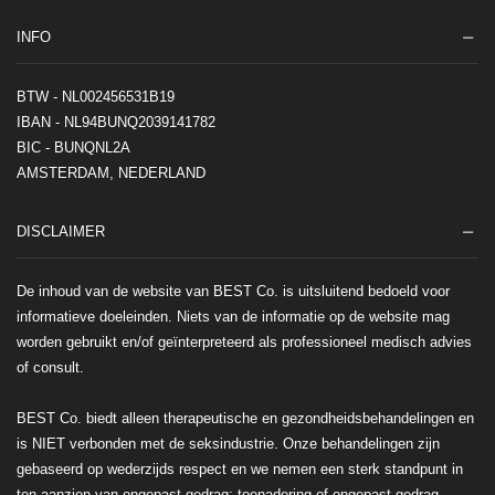
INFO
BTW - NL002456531B19
IBAN - NL94BUNQ2039141782
BIC - BUNQNL2A
AMSTERDAM, NEDERLAND
DISCLAIMER
De inhoud van de website van BEST Co. is uitsluitend bedoeld voor
informatieve doeleinden. Niets van de informatie op de website mag
worden gebruikt en/of geïnterpreteerd als professioneel medisch advies
of consult.
BEST Co. biedt alleen therapeutische en gezondheidsbehandelingen en
is NIET verbonden met de seksindustrie. Onze behandelingen zijn
gebaseerd op wederzijds respect en we nemen een sterk standpunt in
ten aanzien van ongepast gedrag: toenadering of ongepast gedrag