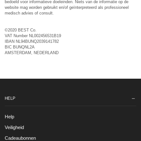
bedoeld voor informatieve doeleinden. Niets van de informatie op de
website mag worden gebruikt en/of geïnterpreteerd als professioneel
medisch advies of consult.
©2020 BEST Co.
VAT Number NL002456531B19
IBAN NL94BUNQ2039141782
BIC BUNQNL2A
AMSTERDAM, NEDERLAND
HELP
Help
Veiligheid
Cadeaubonnen