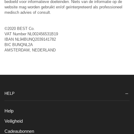
bedoeld voor informatieve doeleinden. Niets van de informatie op de
website mag worden gebruikt en/of geïnterpreteerd als professioneel
medisch advies of consult.
©2020 BEST Co.
VAT Number NL002456531B19
IBAN NL94BUNQ2039141782
BIC BUNQNL2A
AMSTERDAM, NEDERLAND
HELP
Help
Veiligheid
Cadeaubonnen