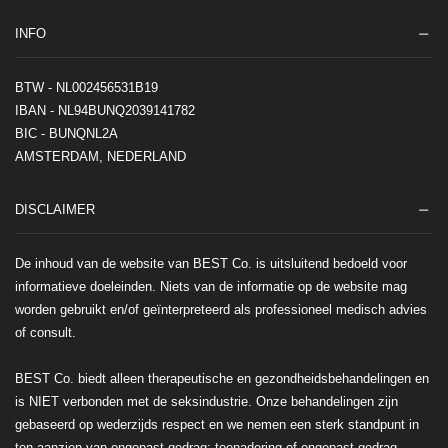
INFO
BTW - NL002456531B19
IBAN - NL94BUNQ2039141782
BIC - BUNQNL2A
AMSTERDAM, NEDERLAND
DISCLAIMER
De inhoud van de website van BEST Co. is uitsluitend bedoeld voor
informatieve doeleinden. Niets van de informatie op de website mag
worden gebruikt en/of geïnterpreteerd als professioneel medisch advies
of consult.
BEST Co. biedt alleen therapeutische en gezondheidsbehandelingen en
is NIET verbonden met de seksindustrie. Onze behandelingen zijn
gebaseerd op wederzijds respect en we nemen een sterk standpunt in
ten aanzien van ongepast gedrag: toenadering of ongepast gedrag