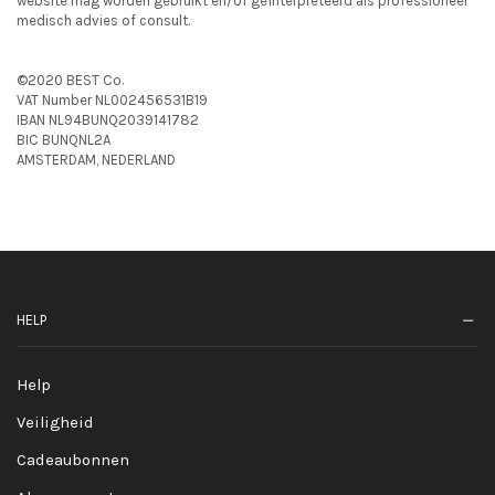
website mag worden gebruikt en/of geïnterpreteerd als professioneel
medisch advies of consult.
©2020 BEST Co.
VAT Number NL002456531B19
IBAN NL94BUNQ2039141782
BIC BUNQNL2A
AMSTERDAM, NEDERLAND
HELP
Help
Veiligheid
Cadeaubonnen