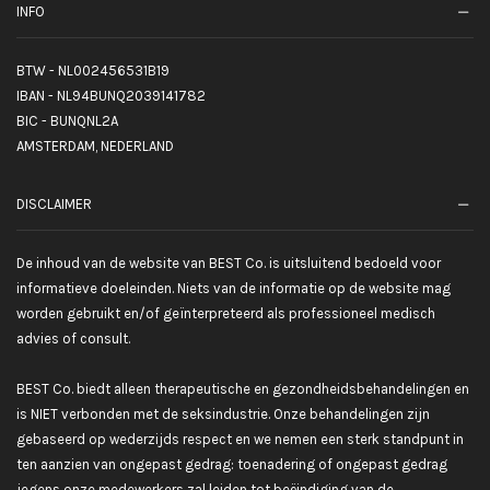
INFO
BTW - NL002456531B19
IBAN - NL94BUNQ2039141782
BIC - BUNQNL2A
AMSTERDAM, NEDERLAND
DISCLAIMER
De inhoud van de website van BEST Co. is uitsluitend bedoeld voor
informatieve doeleinden. Niets van de informatie op de website mag
worden gebruikt en/of geïnterpreteerd als professioneel medisch
advies of consult.
BEST Co. biedt alleen therapeutische en gezondheidsbehandelingen en
is NIET verbonden met de seksindustrie. Onze behandelingen zijn
gebaseerd op wederzijds respect en we nemen een sterk standpunt in
ten aanzien van ongepast gedrag: toenadering of ongepast gedrag
jegens onze medewerkers zal leiden tot beëindiging van de