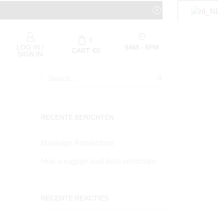
0
9AM - 8PM
LOG IN /
CART
€
0
SIGN IN
RECENTE BERICHTEN
Massage Amsterdam
Hoe u rugpijn snel kunt verlichten
RECENTE REACTIES