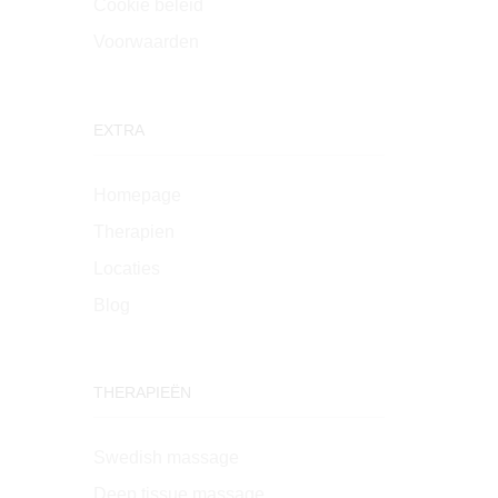
Cookie beleid
Voorwaarden
EXTRA
Homepage
Therapien
Locaties
Blog
THERAPIEËN
Swedish massage
Deep tissue massage