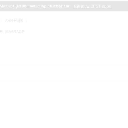
Maandelijks lidmaatschap beschikbaar
Kijk jouw BEST optie
AAN HUIS
EL MASSAGE