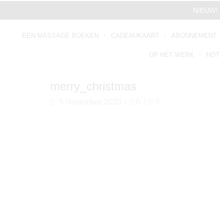
NIEUW! 
EEN MASSAGE BOEKEN
CADEAUKAART
ABONNEMENT
OP HET WERK
HOT
merry_christmas
5 November 2020
/
0
/
0